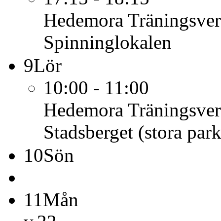
Hedemora Träningsve
Spinninglokalen
9
Lör
10:00 - 11:00
Hedemora Träningsve
Stadsberget (stora par
10
Sön
11
Mån