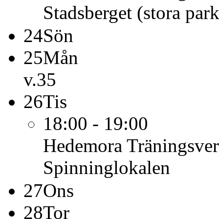
Stadsberget (stora par
24
Sön
25
Mån
v.35
26
Tis
18:00 - 19:00
Hedemora Träningsve
Spinninglokalen
27
Ons
28
Tor