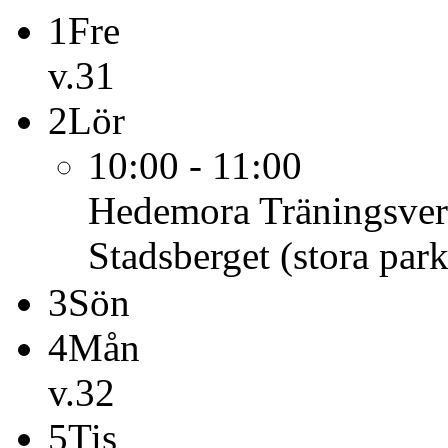
1
Fre
v.31
2
Lör
10:00 - 11:00
Hedemora Träningsve
Stadsberget (stora par
3
Sön
4
Mån
v.32
5
Tis