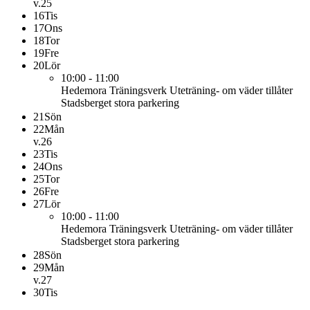
v.25
16
Tis
17
Ons
18
Tor
19
Fre
20
Lör
10:00 - 11:00
Hedemora Träningsverk
Uteträning- om väder tillåter
Stadsberget stora parkering
21
Sön
22
Mån
v.26
23
Tis
24
Ons
25
Tor
26
Fre
27
Lör
10:00 - 11:00
Hedemora Träningsverk
Uteträning- om väder tillåter
Stadsberget stora parkering
28
Sön
29
Mån
v.27
30
Tis