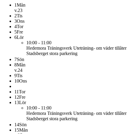
1
Mån
v.23
2
Tis
3
Ons
4
Tor
5
Fre
6
Lör
10:00 - 11:00
Hedemora Träningsverk
Uteträning- om väder tillåter
Stadsberget stora parkering
7
Sön
8
Mån
v.24
9
Tis
10
Ons
11
Tor
12
Fre
13
Lör
10:00 - 11:00
Hedemora Träningsverk
Uteträning- om väder tillåter
Stadsberget stora parkering
14
Sön
15
Mån