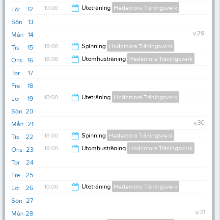
10:00
Uteträning
Hedemora Träningsverk
Lör
12
Sön
13
11:00
v.29
Mån
14
18:00
Spinning
Hedemora Träningsverk
Tis
15
18:00
Utomhusträning
Hedemora Träningsverk
Ons
16
19:00
Tor
17
18:45
Fre
18
10:00
Uteträning
Hedemora Träningsverk
Lör
19
Sön
20
11:00
v.30
Mån
21
18:00
Spinning
Hedemora Träningsverk
Tis
22
18:00
Utomhusträning
Hedemora Träningsverk
Ons
23
19:00
Tor
24
18:45
Fre
25
10:00
Uteträning
Hedemora Träningsverk
Lör
26
Sön
27
11:00
v.31
Mån
28