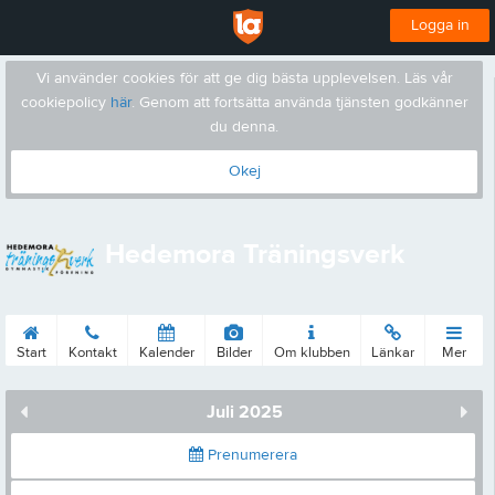
Logga in
Vi använder cookies för att ge dig bästa upplevelsen. Läs vår
cookiepolicy
här
. Genom att fortsätta använda tjänsten godkänner
du denna.
Okej
Hedemora Träningsverk
Start
Kontakt
Kalender
Bilder
Om klubben
Länkar
Mer
Juli 2025
Prenumerera