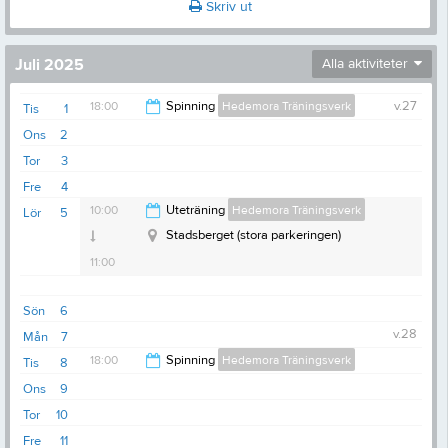
Skriv ut
Juli 2025
Alla aktiviteter
18:00
Spinning
Hedemora Träningsverk
v.27
Tis
1
Ons
2
19:00
Tor
3
Fre
4
10:00
Uteträning
Hedemora Träningsverk
Lör
5
Stadsberget (stora parkeringen)
11:00
Sön
6
v.28
Mån
7
18:00
Spinning
Hedemora Träningsverk
Tis
8
Ons
9
19:00
Tor
10
Fre
11