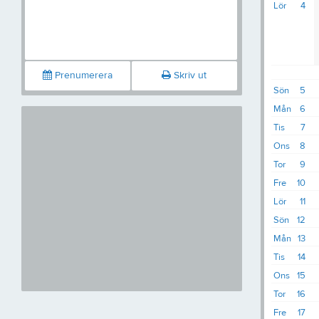
Lör
4
Prenumerera
Skriv ut
Sön
5
Mån
6
Tis
7
Ons
8
Tor
9
Fre
10
Lör
11
Sön
12
Mån
13
Tis
14
Ons
15
Tor
16
Fre
17