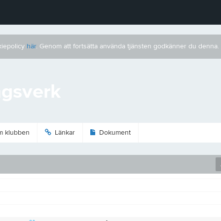
kiepolicy
här
. Genom att fortsätta använda tjänsten godkänner du denna.
gsverk
 klubben
Länkar
Dokument