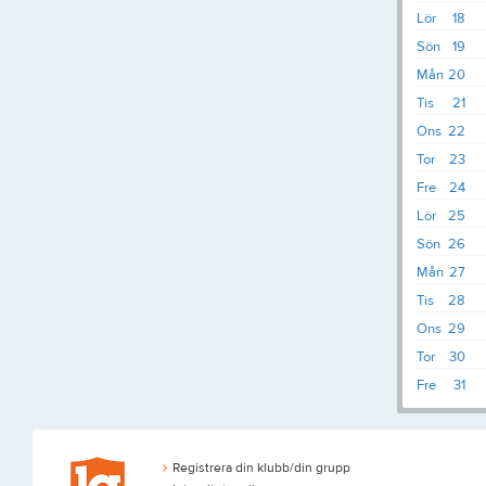
Lör
18
Sön
19
Mån
20
Tis
21
Ons
22
Tor
23
Fre
24
Lör
25
Sön
26
Mån
27
Tis
28
Ons
29
Tor
30
Fre
31
Registrera din klubb/din grupp