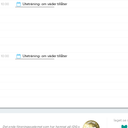
10:00
Uteträning- om väder tillåter
Hedemora Träningsverk
11:00
10:00
Uteträning- om väder tillåter
Hedemora Träningsverk
11:00
laget.se
Det enda föreningssystemet som har hamnat på IDG:s