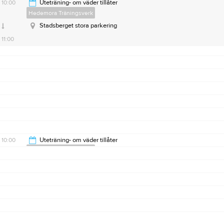
10:00
Uteträning- om väder tillåter
Hedemora Träningsverk
Stadsberget stora parkering
11:00
10:00
Uteträning- om väder tillåter
Hedemora Träningsverk
11:00