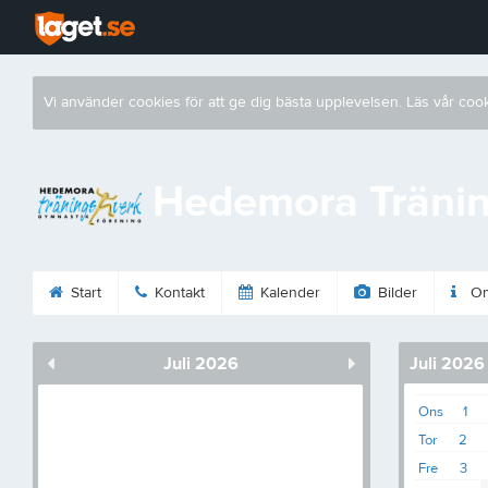
Vi använder cookies för att ge dig bästa upplevelsen. Läs vår coo
Hedemora Tränin
Start
Kontakt
Kalender
Bilder
Om
Juli 2026
Juli 2026
Ons
1
Tor
2
Fre
3