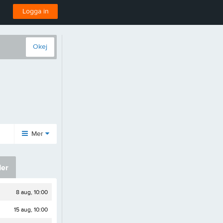
Logga in
Okej
Mer
Grupper
Avgifter
er
Barngympa
Avgifter
Box-mix
Barngympa
8 aug, 10:00
Gympa
Köpa Träningskort
15 aug, 10:00
Spinning
Swish