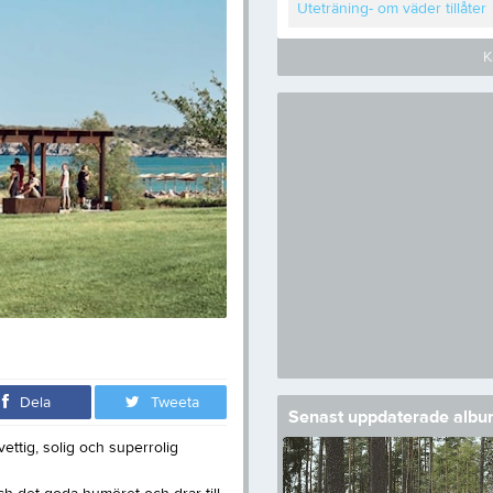
Uteträning- om väder tillåter
K
Dela
Tweeta
Senast uppdaterade alb
ttig, solig och superrolig