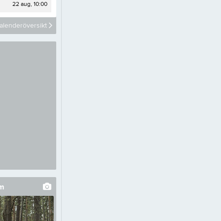
Kom igång
22 aug, 10:00
50+ pass
alenderöversikt
Styrkepass
Vattenpass
Yoga
Tjäna pengar
Cupguiden
um