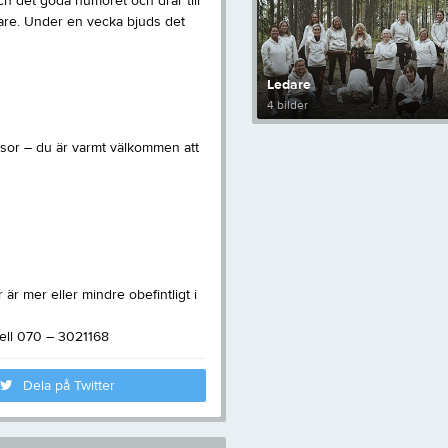
h det goda humöret och drar till
tare. Under en vecka bjuds det
Ledare
4 bilder
sor – du är varmt välkommen att
r mer eller mindre obefintligt i
xell 070 – 3021168
Dela på Twitter