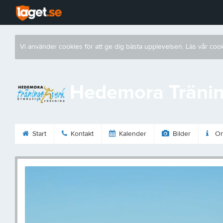
Vi använder cookies för att ge dig bästa upplevelsen. Läs vår coo
Hedemora Tränin
Start
Kontakt
Kalender
Bilder
Om