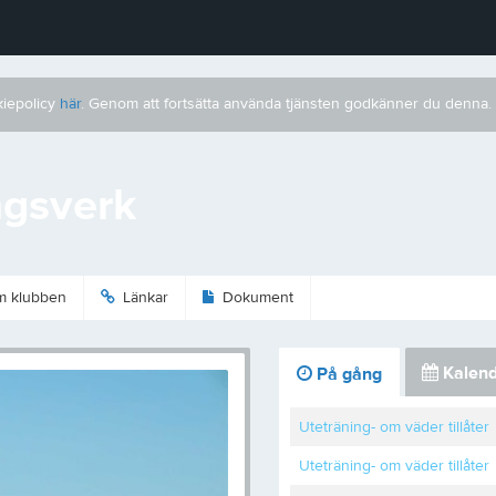
kiepolicy
här
. Genom att fortsätta använda tjänsten godkänner du denna.
gsverk
 klubben
Länkar
Dokument
Kalend
På gång
Uteträning- om väder tillåter
Uteträning- om väder tillåter