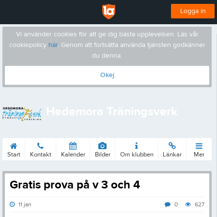
Logga in
Vi använder cookies för att ge dig bästa upplevelsen. Läs vår
cookiepolicy
här
. Genom att fortsätta använda tjänsten godkänner
du denna.
Okej
Hedemora Träningsverk
Start
Kontakt
Kalender
Bilder
Om klubben
Länkar
Mer
Gratis prova på v 3 och 4
11 jan
0
627