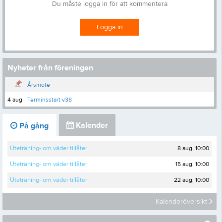
Du måste logga in för att kommentera
Logga in
Nyheter från föreningen
Årsmöte
4 aug
Terminsstart v38
Kalender
På gång
8 aug, 10:00
Uteträning- om väder tillåter
15 aug, 10:00
Uteträning- om väder tillåter
22 aug, 10:00
Uteträning- om väder tillåter
Kalenderöversikt