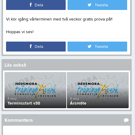
Dela
Tweeta
Vi kör igång vårterminen med två veckor gratis prova på!!
Hoppas vi ses!
Dela
Tweeta
Läs också
4 aug
4 aug
Terminsstart v38
Årsmöte
Kommentera