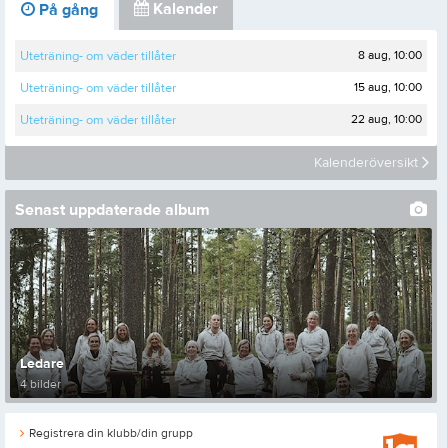
Kalender
På gång
8 aug, 10:00
Uteträning- om väder tillåter
15 aug, 10:00
Uteträning- om väder tillåter
22 aug, 10:00
Uteträning- om väder tillåter
Kalenderöversikt
Senast uppdaterade album
Ledare
4 bilder
Registrera din klubb/din grupp