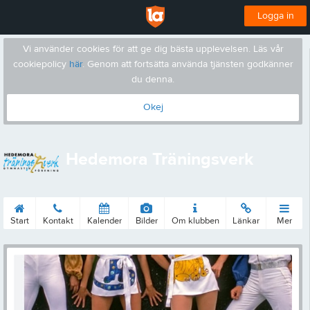
Logga in
Vi använder cookies för att ge dig bästa upplevelsen. Läs vår
cookiepolicy
här
. Genom att fortsätta använda tjänsten godkänner
du denna.
Okej
Hedemora Träningsverk
Start
Kontakt
Kalender
Bilder
Om klubben
Länkar
Mer