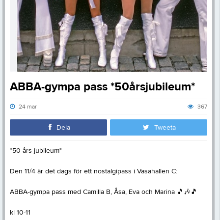
ABBA-gympa pass *50årsjubileum*
24 mar
367
Dela
Tweeta
*50 års jubileum*
Den 11/4 är det dags för ett nostalgipass i Vasahallen C:
ABBA-gympa pass med Camilla B, Åsa, Eva och Marina
🎵
🎶
🎵
kl 10-11