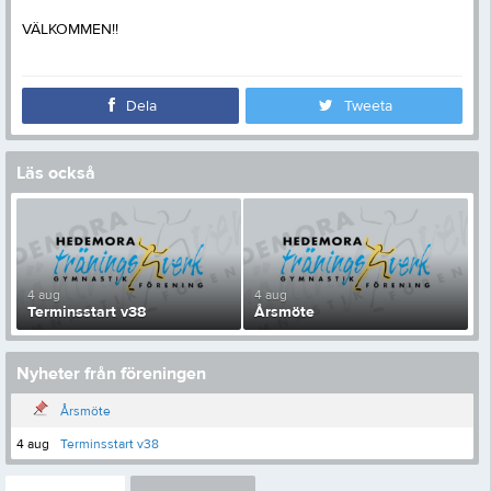
VÄLKOMMEN!!
Dela
Tweeta
Läs också
4 aug
4 aug
Terminsstart v38
Årsmöte
Nyheter från föreningen
Årsmöte
4 aug
Terminsstart v38